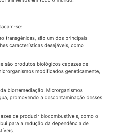
por alimentos em todo o mundo.
stacam-se:
 transgênicas, são um dos principais
lhes características desejáveis, como
que são produtos biológicos capazes de
e microrganismos modificados geneticamente,
s da biorremediação. Microrganismos
 água, promovendo a descontaminação desses
pazes de produzir biocombustíveis, como o
ribui para a redução da dependência de
íveis.