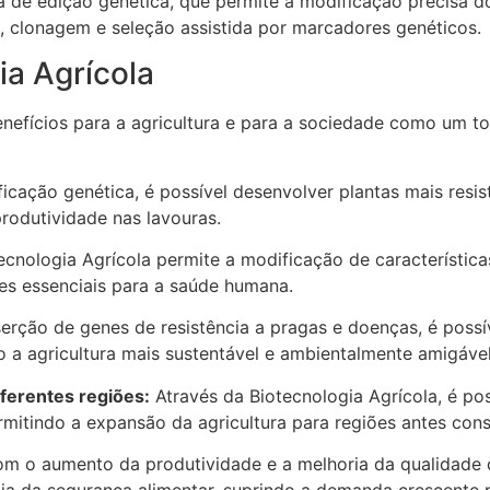
a de edição genética, que permite a modificação precisa d
s, clonagem e seleção assistida por marcadores genéticos.
ia Agrícola
enefícios para a agricultura e para a sociedade como um to
icação genética, é possível desenvolver plantas mais resi
produtividade nas lavouras.
cnologia Agrícola permite a modificação de características
tes essenciais para a saúde humana.
rção de genes de resistência a pragas e doenças, é possí
do a agricultura mais sustentável e ambientalmente amigável
ferentes regiões:
Através da Biotecnologia Agrícola, é po
ermitindo a expansão da agricultura para regiões antes con
m o aumento da produtividade e a melhoria da qualidade d