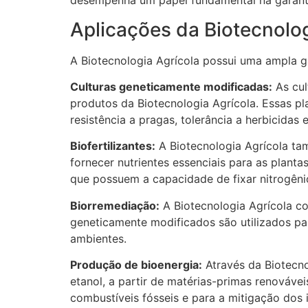
desempenha um papel fundamental na garanti
Aplicações da Biotecnolog
A Biotecnologia Agrícola possui uma ampla ga
Culturas geneticamente modificadas:
As cul
produtos da Biotecnologia Agrícola. Essas pl
resistência a pragas, tolerância a herbicidas 
Biofertilizantes:
A Biotecnologia Agrícola tam
fornecer nutrientes essenciais para as plant
que possuem a capacidade de fixar nitrogênio
Biorremediação:
A Biotecnologia Agrícola c
geneticamente modificados são utilizados p
ambientes.
Produção de bioenergia:
Através da Biotecno
etanol, a partir de matérias-primas renováve
combustíveis fósseis e para a mitigação dos