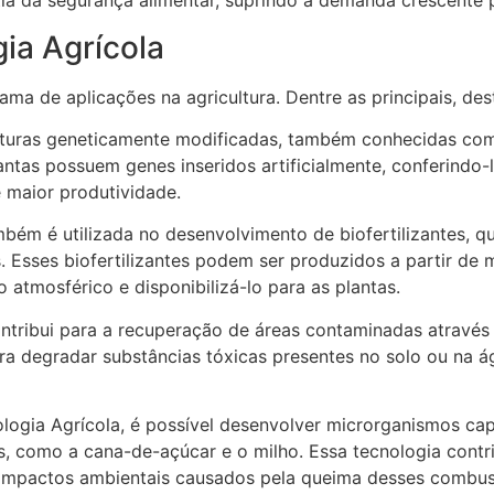
a da segurança alimentar, suprindo a demanda crescente 
ia Agrícola
ma de aplicações na agricultura. Dentre as principais, de
turas geneticamente modificadas, também conhecidas como
antas possuem genes inseridos artificialmente, conferindo-
e maior produtividade.
bém é utilizada no desenvolvimento de biofertilizantes, 
as. Esses biofertilizantes podem ser produzidos a partir d
 atmosférico e disponibilizá-lo para as plantas.
ontribui para a recuperação de áreas contaminadas atravé
ara degradar substâncias tóxicas presentes no solo ou na
logia Agrícola, é possível desenvolver microrganismos ca
is, como a cana-de-açúcar e o milho. Essa tecnologia cont
 impactos ambientais causados pela queima desses combust