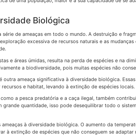
ética de uma população, maior é a sua capacidade de se a
rsidade Biológica
a série de ameaças em todo o mundo. A destruição e fragme
 exploração excessiva de recursos naturais e as mudanças c
de.
stas e áreas úmidas, resulta na perda de espécies e na dim
ivamente a biodiversidade, pois muitas espécies não cons
 outra ameaça significativa à diversidade biológica. Essas
ecursos e habitat, levando à extinção de espécies locais.
 como a pesca predatória e a caça ilegal, também contribu
 grande quantidade, isso pode desequilibrar todo o siste
 ameaças à diversidade biológica. O aumento da temperatu
evar à extinção de espécies que não conseguem se adaptar 