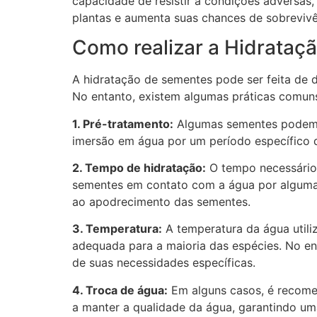
capacidade de resistir a condições adversas,
plantas e aumenta suas chances de sobrevivê
Como realizar a Hidrataç
A hidratação de sementes pode ser feita de d
No entanto, existem algumas práticas comuns
1. Pré-tratamento:
Algumas sementes podem se
imersão em água por um período específico d
2. Tempo de hidratação:
O tempo necessário 
sementes em contato com a água por algumas 
ao apodrecimento das sementes.
3. Temperatura:
A temperatura da água utili
adequada para a maioria das espécies. No e
de suas necessidades específicas.
4. Troca de água:
Em alguns casos, é recomen
a manter a qualidade da água, garantindo um