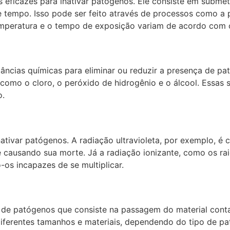
eficazes para inativar patógenos. Ele consiste em submet
tempo. Isso pode ser feito através de processos como a pa
temperatura e o tempo de exposição variam de acordo com o
âncias químicas para eliminar ou reduzir a presença de p
como o cloro, o peróxido de hidrogênio e o álcool. Essas 
o.
ativar patógenos. A radiação ultravioleta, por exemplo, é 
causando sua morte. Já a radiação ionizante, como os rai
os incapazes de se multiplicar.
o de patógenos que consiste na passagem do material conta
diferentes tamanhos e materiais, dependendo do tipo de pa