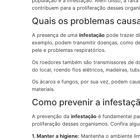
população e à infestação. Além disso, a falt
contribuem para a proliferação desses organ
Quais os problemas causa
A presença de uma
infestação
pode trazer di
exemplo, podem transmitir doenças, como deng
pele e problemas respiratórios.
Os roedores também são transmissores de doe
do local, roendo fios elétricos, madeiras, t
Os ácaros e fungos, por sua vez, podem causar
materiais.
Como prevenir a infestaç
A prevenção da
infestação
é fundamental par
proliferação desses organismos. Confira algu
1. Manter a higiene:
Mantenha o ambiente limpo