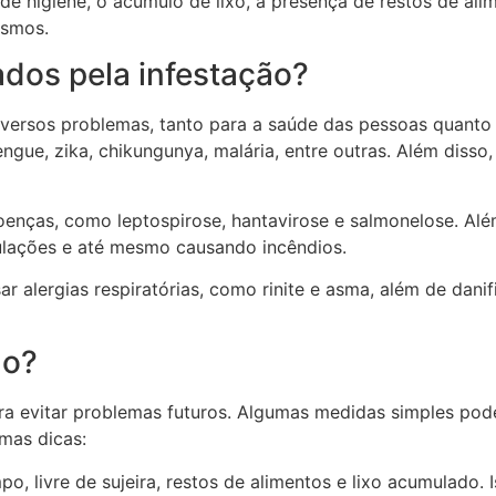
a de higiene, o acúmulo de lixo, a presença de restos de al
ismos.
dos pela infestação?
versos problemas, tanto para a saúde das pessoas quanto 
ue, zika, chikungunya, malária, entre outras. Além disso, 
nças, como leptospirose, hantavirose e salmonelose. Além
ubulações e até mesmo causando incêndios.
 alergias respiratórias, como rinite e asma, além de danif
ão?
a evitar problemas futuros. Algumas medidas simples pode
mas dicas:
, livre de sujeira, restos de alimentos e lixo acumulado. 