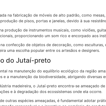
ada na fabricação de móveis de alto padrão, como mesas, c
rodução de pisos, portas e janelas, devido à sua resistênc
na produção de instrumentos musicais, como violões, guita
epcionais, proporcionando um som rico e encorpado aos ins
 na confecção de objetos de decoração, como esculturas, u
eira uma escolha popular entre os artesãos e designers.
o do Jutaí-preto
al na manutenção do equilíbrio ecológico da região amaz
s e a manutenção da biodiversidade, abrigando diversas es
dústria madeireira, o Jutaí-preto encontra-se ameaçado de
ações e à degradação dos ecossistemas onde ela ocorre.
 de outras espécies ameaçadas, é fundamental adotar práti