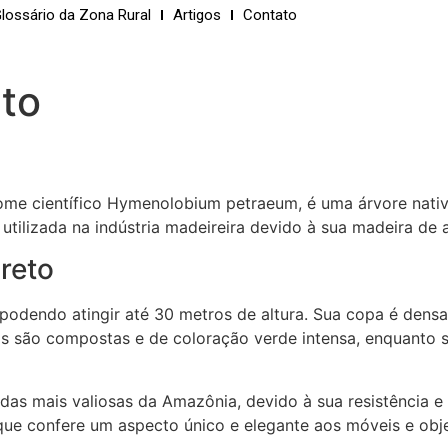
lossário da Zona Rural
Artigos
Contato
eto
me científico Hymenolobium petraeum, é uma árvore nativa
ilizada na indústria madeireira devido à sua madeira de al
preto
 podendo atingir até 30 metros de altura. Sua copa é den
has são compostas e de coloração verde intensa, enquanto 
das mais valiosas da Amazônia, devido à sua resistência e
que confere um aspecto único e elegante aos móveis e obj