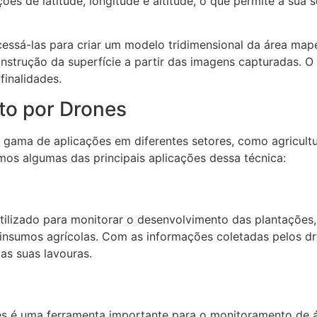
ções de latitude, longitude e altitude, o que permite a s
cessá-las para criar um modelo tridimensional da área map
nstrução da superfície a partir das imagens capturadas. O
finalidades.
o por Drones
ma de aplicações em diferentes setores, como agricultura
emos algumas das principais aplicações dessa técnica:
ilizado para monitorar o desenvolvimento das plantações, 
e insumos agrícolas. Com as informações coletadas pelos d
as suas lavouras.
l
s é uma ferramenta importante para o monitoramento de á